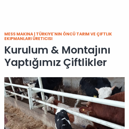
MESS MAKINA | TÜRKIYE'NIN ÖNCÜ TARIM VE ÇIFTLIK
EKIPMANLARI ÜRETICISI
Kurulum & Montajını
Yaptığımız Çiftlikler